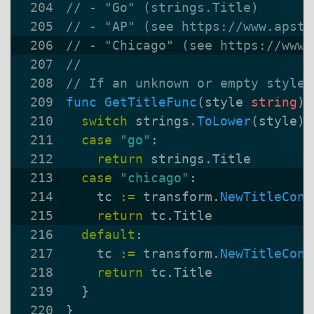
func
GetTitleFunc
(
style
string
)
switch
strings
.
ToLower
(
style
)
case
"go"
:
return
strings
.
Title
case
"chicago"
:
tc
:=
transform
.
NewTitleConv
return
tc
.
Title
default
:
tc
:=
transform
.
NewTitleConv
return
tc
.
Title
}
}