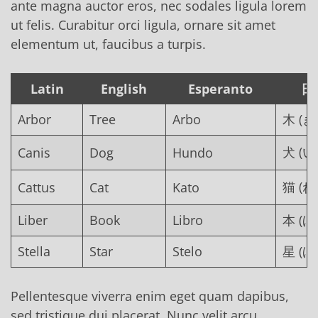
ante magna auctor eros, nec sodales ligula lorem
ut felis. Curabitur orci ligula, ornare sit amet
elementum ut, faucibus a turpis.
Latin
English
Esperanto
日
Arbor
Tree
Arbo
木 (き
犬 (い
Canis
Dog
Hundo
猫 (ね
Cattus
Cat
Kato
Liber
Book
Libro
本 (ほ
Stella
Star
Stelo
星 (ほ
Pellentesque viverra enim eget quam dapibus,
sed tristique dui placerat. Nunc velit arcu,