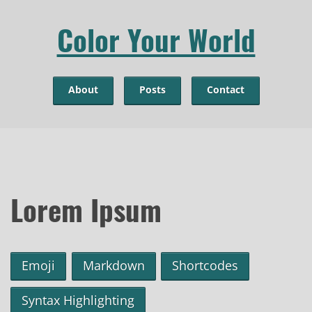
Color Your World
About
Posts
Contact
Lorem Ipsum
Emoji
Markdown
Shortcodes
Syntax Highlighting